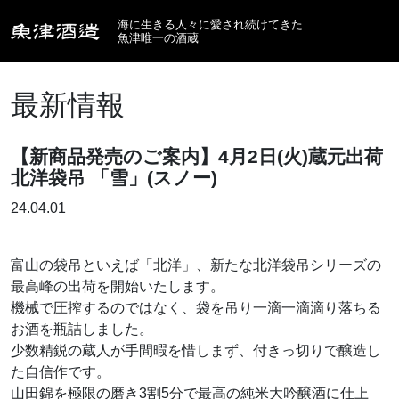
海に生きる人々に愛され続けてきた
魚津唯一の酒蔵
最新情報
【新商品発売のご案内】4月2日(火)蔵元出荷
北洋袋吊 「雪」(スノー)
24.04.01
富山の袋吊といえば「北洋」、新たな北洋袋吊シリーズの
最高峰の出荷を開始いたします。
機械で圧搾するのではなく、袋を吊り一滴一滴滴り落ちる
お酒を瓶詰しました。
少数精鋭の蔵人が手間暇を惜しまず、付きっ切りで醸造し
た自信作です。
山田錦を極限の磨き3割5分で最高の純米大吟醸酒に仕上