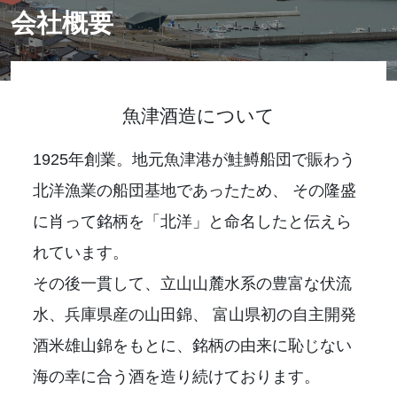
会社概要
魚津酒造について
1925年創業。地元魚津港が鮭鱒船団で賑わう
北洋漁業の船団基地であったため、
その隆盛
に肖って銘柄を「北洋」と命名したと伝えら
れています。
その後一貫して、立山山麓水系の豊富な伏流
水、兵庫県産の山田錦、
富山県初の自主開発
酒米雄山錦をもとに、銘柄の由来に恥じない
海の幸に合う酒を造り続けております。