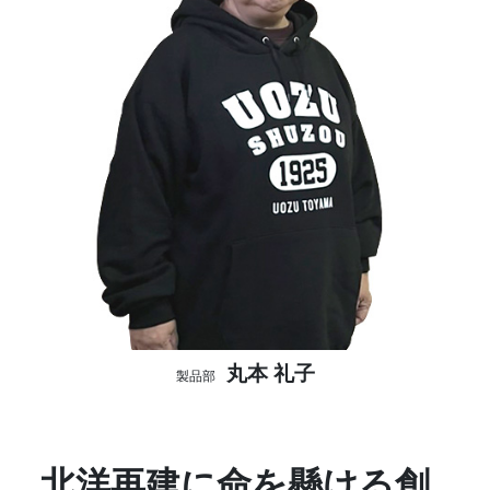
丸本 礼子
製品部
北洋再建に命を懸ける創