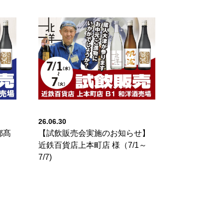
26.06.30
都髙
【試飲販売会実施のお知らせ】
近鉄百貨店上本町店 様（7/1～
7/7)