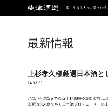
海に生きる人々に愛され続
最新情報
上杉孝久様厳選日本酒と
24.02.22
2/22から2/25まで東京上野恩賜公園噴水
上杉謙信末裔であり日本酒プロデューサーの上